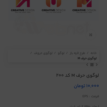
برای بزرگنمایی کلیک کنید
خانه
طرح لایه باز
لوگو
لوگوی حروف
لوگوی حرف M
لوگوی حرف M کد 200
10,000
تومان
فرمت : EPS
ابعاد :290 کیلو بایت