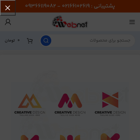
پشتیبانی : 02166102619 - 09366119082
0
تومان