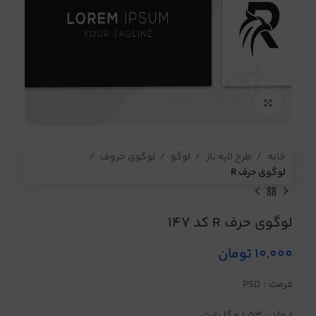
برای بزرگنمایی کلیک کنید
خانه
طرح لایه باز
لوگو
لوگوی حروف
لوگوی حرف R
لوگوی حرف R کد 147
10,000
تومان
فرمت : PSD
ابعاد : 1.53 مگا بایت