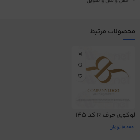
حمل و نقل و تحویل
محصولات مرتبط
لوگوی حرف R کد 145
10,000
تومان