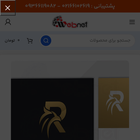
پشتیبانی : 02166102619 - 09366119082
0
تومان