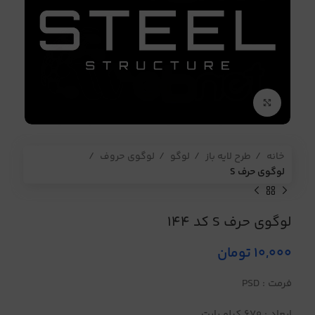
برای بزرگنمایی کلیک کنید
خانه
طرح لایه باز
لوگو
لوگوی حروف
لوگوی حرف S
لوگوی حرف S کد 144
10,000
تومان
فرمت : PSD
ابعاد : 670 کیلو بایت