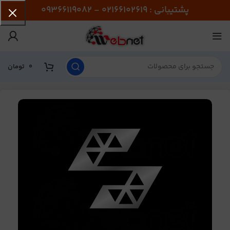
پشتیبانی : 02166102619 - 09366119082
0
تومان