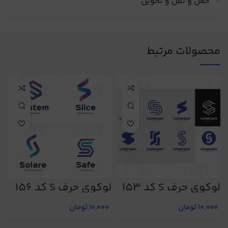
حمل و نقل و تحویل
محصولات مرتبط
لوگوی حرف S کد 153
لوگوی حرف S کد 156
ل
10,000
تومان
10,000
تومان