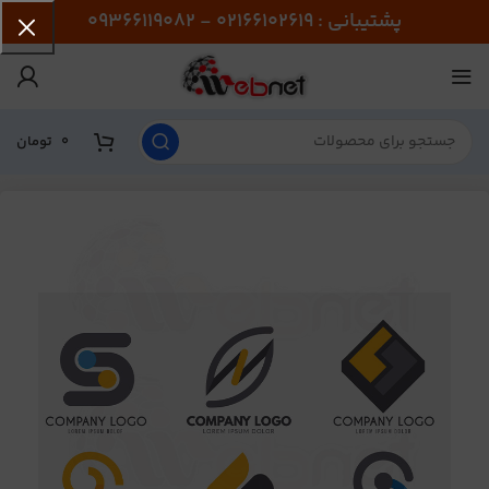
پشتیبانی : 02166102619 - 09366119082
0
تومان