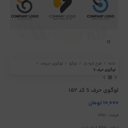
برای بزرگنمایی کلیک کنید
خانه
طرح لایه باز
لوگو
لوگوی حروف
لوگوی حرف S
لوگوی حرف S کد 152
10,000
تومان
فرمت : PSD
ابعاد : 366 کیلو بایت