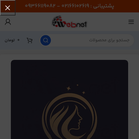
پشتیبانی : 02166102619 - 09366119082
0
تومان