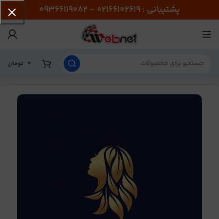
پشتیبانی : 02166102619 - 09366119082
0
تومان