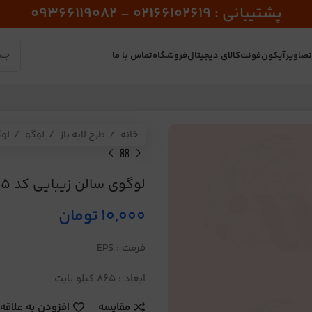
پشتیبانی : 02166102619 - 09366119082
صاویر
آیکون
فونت
کالای دیجیتال
فروشگاه
تماس با ما
خانه
طرح لایه باز
لوگو
لو
لوگوی سالن زیبایی کد 245
10,000
تومان
فرمت : EPS
ابعاد : 865 کیلو بایت
مقایسه
افزودن به علاقه