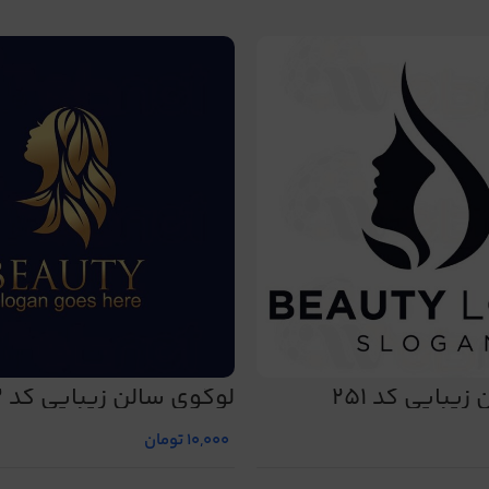
یبایی کد 251
لوگوی سالن زیبایی کد 243
10,000
تومان