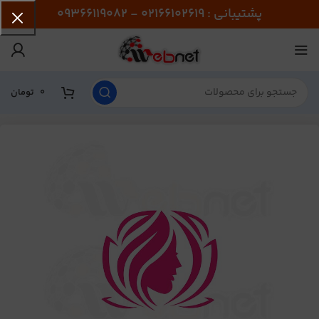
پشتیبانی : 02166102619 - 09366119082
0
تومان