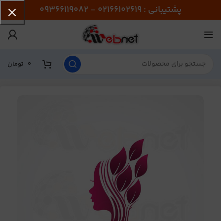
پشتیبانی : 02166102619 - 09366119082
0
تومان