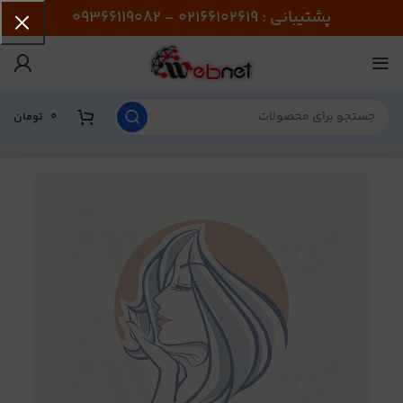
پشتیبانی : 02166102619 - 09366119082
0
تومان