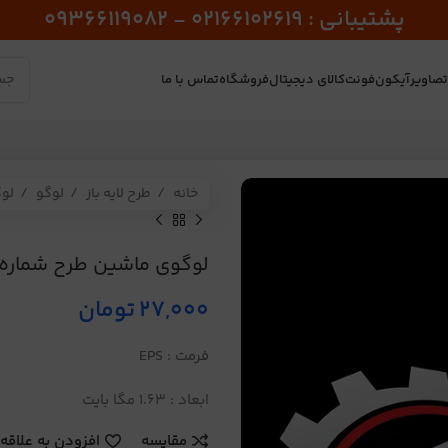
پشتیبانی : 02166102619 - 09366119082
صاویر
آیکون
فونت
کالای دیجیتال
فروشگاه
تماس با ما
خانه
طرح لایه باز
لوگو
لو
لوگوی ماشین طرح شماره 432
27,000
تومان
فرمت : EPS
ابعاد : 1.63 مگا بایت
مقایسه
افزودن به علاقه