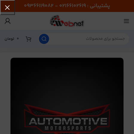
پشتیبانی : 02166102619 - 09366119082
0
تومان