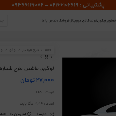
پشتیبانی : 02166102619 - 09366119082
صاویر
آیکون
فونت
کالای دیجیتال
فروشگاه
تماس با ما
خانه
طرح لایه باز
لوگو
لو
لوگوی ماشین طرح شماره 443
27,000
تومان
فرمت : EPS
ابعاد : 3.04 مگا بایت
مقایسه
افزودن به علاقه