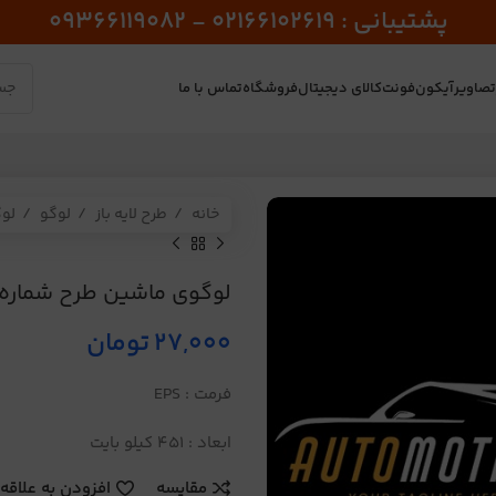
پشتیبانی : 02166102619 - 09366119082
صاویر
آیکون
فونت
کالای دیجیتال
فروشگاه
تماس با ما
خانه
طرح لایه باز
لوگو
لو
لوگوی ماشین طرح شماره 453
27,000
تومان
فرمت : EPS
ابعاد : 451 کیلو بایت
مقایسه
افزودن به علاقه