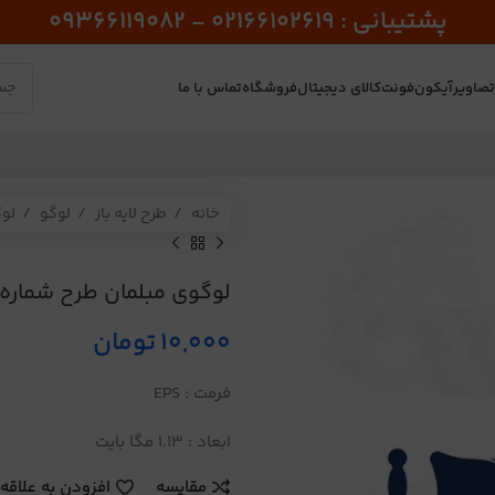
پشتیبانی : 02166102619 - 09366119082
صاویر
آیکون
فونت
کالای دیجیتال
فروشگاه
تماس با ما
خانه
طرح لایه باز
لوگو
لو
لوگوی مبلمان طرح شماره 334
10,000
تومان
فرمت : EPS
ابعاد : 1.13 مگا بایت
مقایسه
افزودن به علاقه