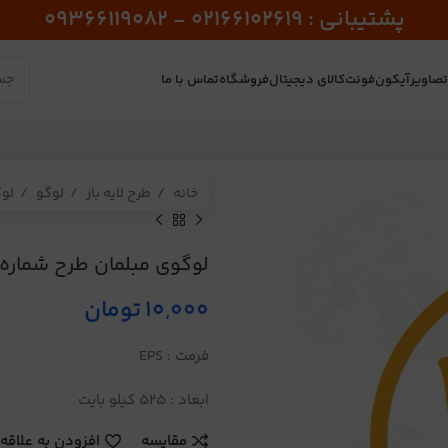
پشتیبانی : 02166102619 - 09366119082
صاویر
آیکون
فونت
کالای دیجیتال
فروشگاه
تماس با ما
خانه
طرح لایه باز
لوگو
لو
لوگوی مبلمان طرح شماره 344
10,000
تومان
فرمت : EPS
ابعاد : 525 کیلو بایت
مقایسه
افزودن به علاقه