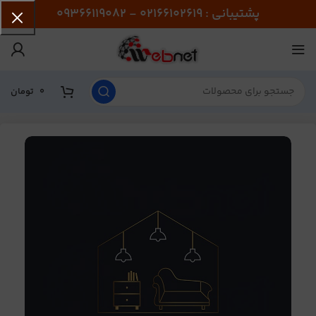
پشتیبانی : 02166102619 - 09366119082
0
تومان