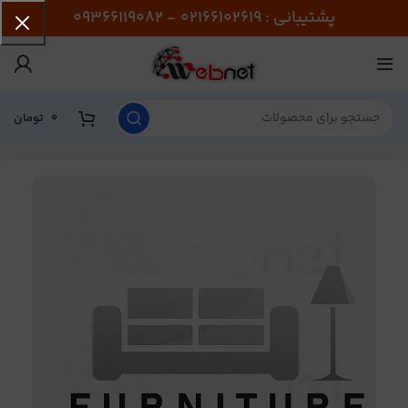
پشتیبانی : 02166102619 - 09366119082
0
تومان