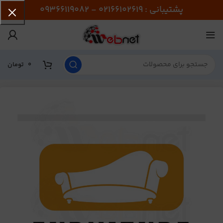
پشتیبانی : 02166102619 - 09366119082
0
تومان