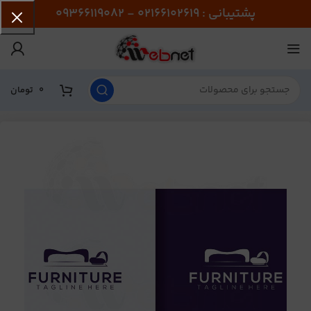
پشتیبانی : 02166102619 - 09366119082
0
تومان