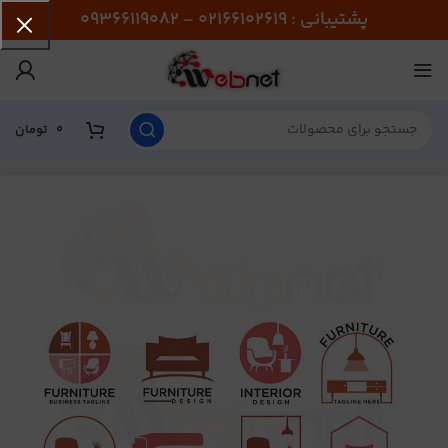
پشتیبانی : 02166102619 - 09366119082
0
تومان