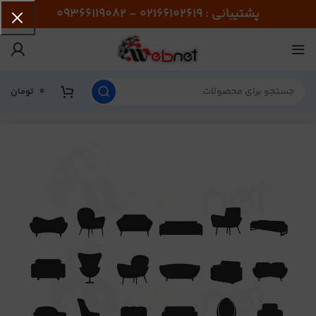
پشتیبانی : 02166102619 - 09366119082
0
تومان