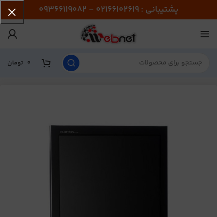
پشتیبانی : 02166102619 - 09366119082
0
تومان