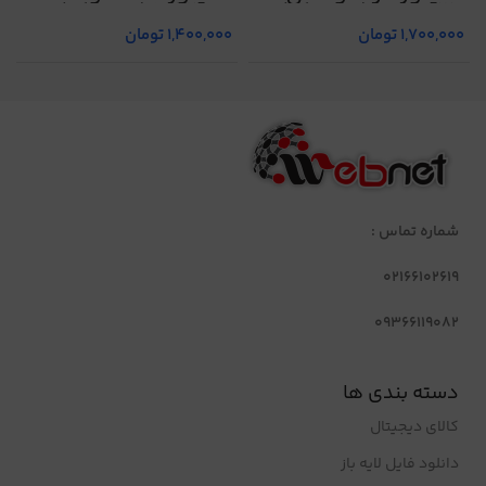
CT-722D (استوک)
733NW (استوک)
م
1,700,000
تومان
1,400,000
تومان
شماره تماس :
02166102619
09366119082
دسته بندی ها
کالای دیجیتال
دانلود فایل لایه باز