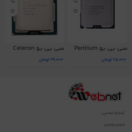
سی پی یو Pentium
سی پی یو Celeron
ک
G1620
dual core e2200
65,000
تومان
99,000
تومان
شماره تماس :
02166102619