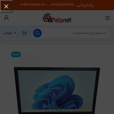
پشتیبانی : 02166102619 - 09366119082
0
تومان
ناموجود