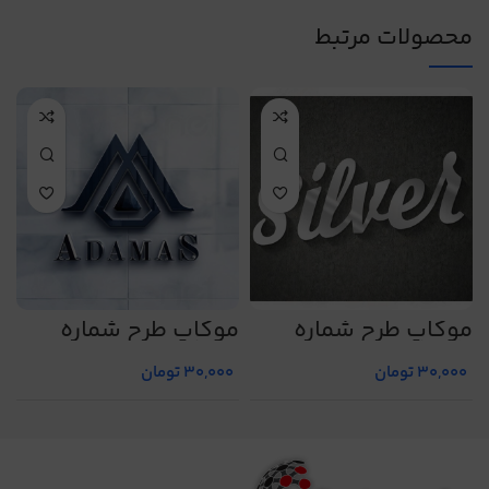
محصولات مرتبط
موکاپ طرح شماره
موکاپ طرح شماره
م
1
5016
5007
30,000
تومان
30,000
تومان