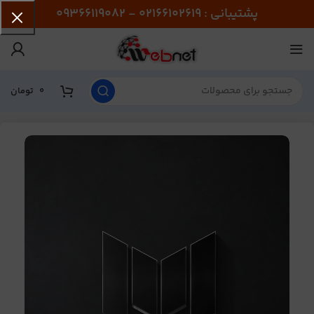
پشتیبانی : 02166102619 - 09366119082
0
تومان