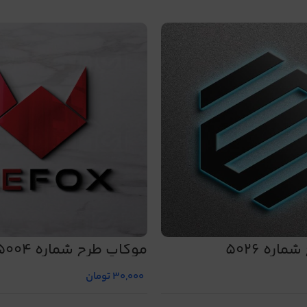
اره 5026
موکاپ طرح شماره 5004
30,000
تومان