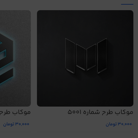
موکاپ طرح شماره 5001
موکاپ طرح شم
30,000
تومان
30,000
تومان