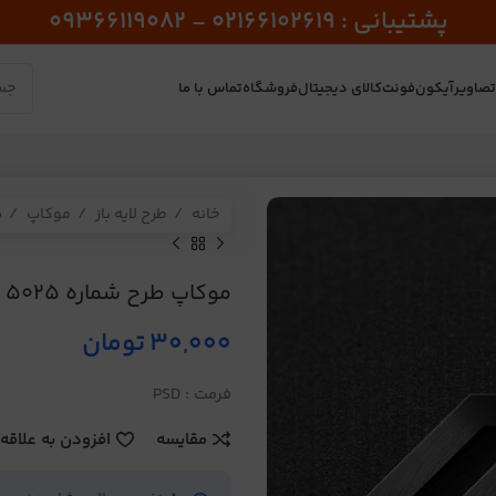
پشتیبانی : 02166102619 - 09366119082
صاویر
آیکون
فونت
کالای دیجیتال
فروشگاه
تماس با ما
خانه
طرح لایه باز
موکاپ
م
موکاپ طرح شماره 5025
30,000
تومان
فرمت : PSD
مقایسه
افزودن به علاقه