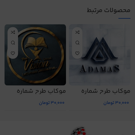
محصولات مرتبط
موکاپ طرح شماره
موکاپ طرح شماره
م
2
5020
5016
30,000
تومان
30,000
تومان