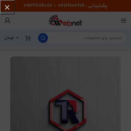
پشتیبانی : 02166102619 - 09366119082
0
تومان