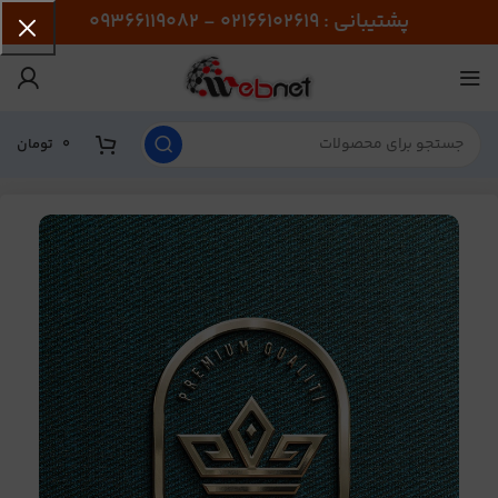
پشتیبانی : 02166102619 - 09366119082
0
تومان