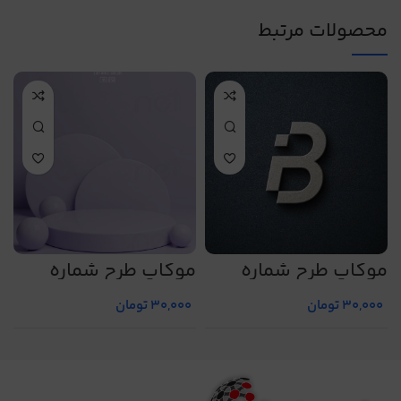
محصولات مرتبط
موکاپ طرح شماره
موکاپ طرح شماره
م
5
5011
5021
30,000
تومان
30,000
تومان