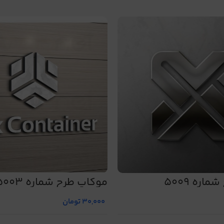
اره 5009
موکاپ طرح شماره 5003
30,000
تومان