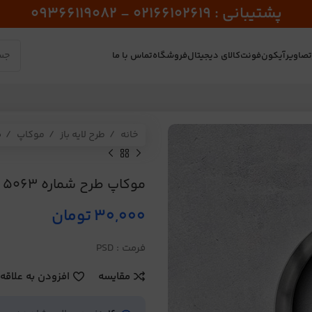
پشتیبانی : 02166102619 - 09366119082
صاویر
آیکون
فونت
کالای دیجیتال
فروشگاه
تماس با ما
خانه
طرح لایه باز
موکاپ
م
موکاپ طرح شماره 5063
30,000
تومان
فرمت : PSD
مقایسه
افزودن به علاقه