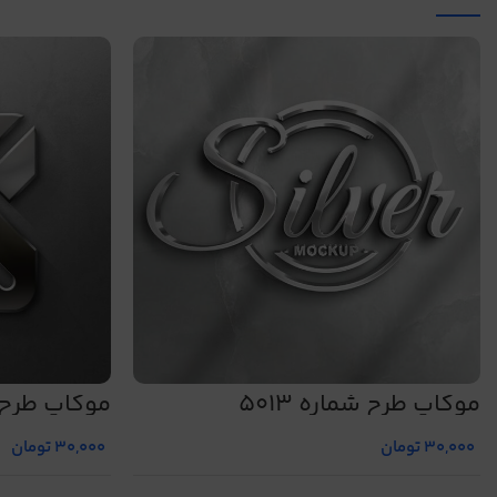
موکاپ طرح شماره 5013
موکاپ طرح شم
30,000
تومان
30,000
تومان