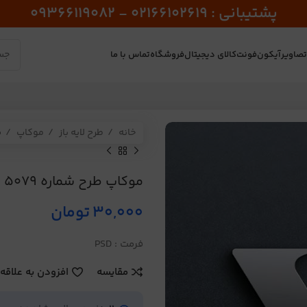
پشتیبانی : 02166102619 - 09366119082
صاویر
آیکون
فونت
کالای دیجیتال
فروشگاه
تماس با ما
خانه
طرح لایه باز
موکاپ
م
موکاپ طرح شماره 5079
30,000
تومان
فرمت : PSD
مقایسه
افزودن به علاقه