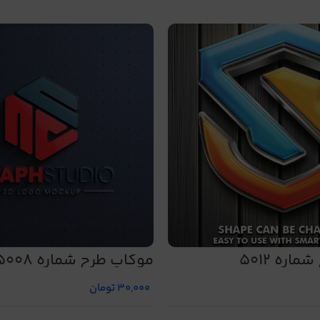
اره 5012
موکاپ طرح شماره 5008
30,000
تومان