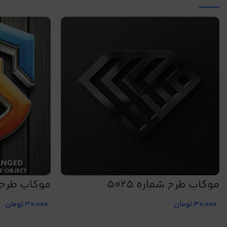
موکاپ طرح شماره 5025
موکاپ طرح شم
30,000
تومان
30,000
تومان