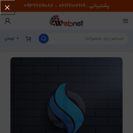
پشتیبانی : 02166102619 - 09366119082
0
تومان