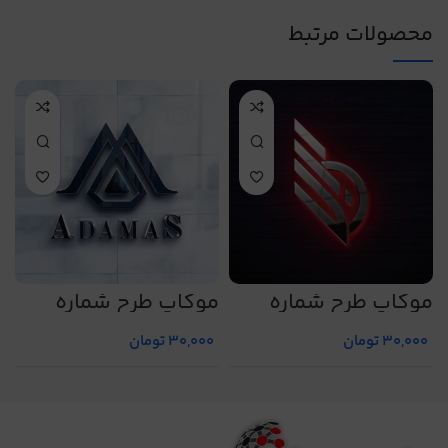
محصولات مرتبط
موکاپ طرح شماره
موکاپ طرح شماره
م
5
5016
5006
30,000
تومان
30,000
تومان