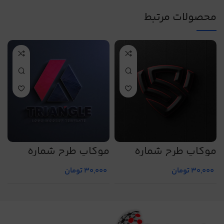
محصولات مرتبط
موکاپ طرح شماره
موکاپ طرح شماره
م
0
5015
5022
30,000
تومان
30,000
تومان