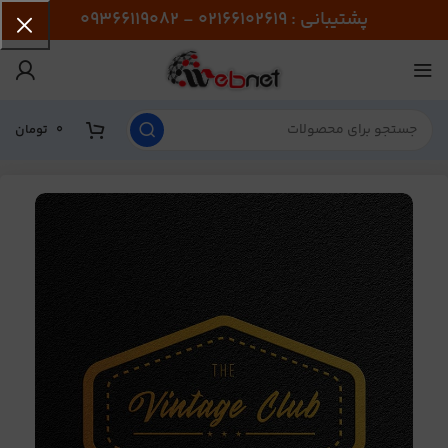
پشتیبانی : 02166102619 - 09366119082
0
تومان