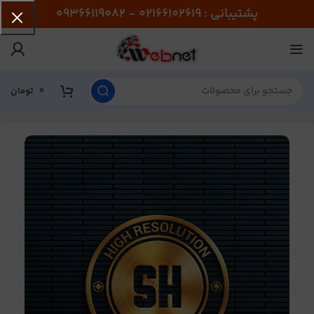
پشتیبانی : 02166102619 - 09366119082
0
تومان