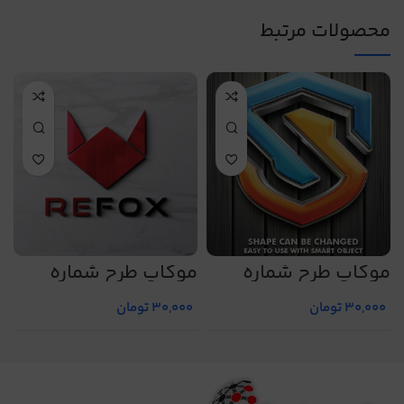
محصولات مرتبط
موکاپ طرح شماره
موکاپ طرح شماره
م
5
5004
5012
30,000
تومان
30,000
تومان