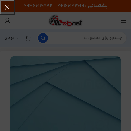
پشتیبانی : 02166102619 - 09366119082
0
تومان