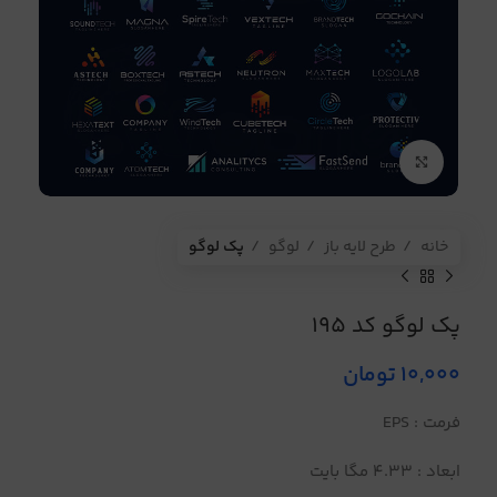
برای بزرگنمایی کلیک کنید
خانه
طرح لایه باز
لوگو
پک لوگو
پک لوگو کد 195
10,000
تومان
فرمت : EPS
ابعاد : 4.33 مگا بایت