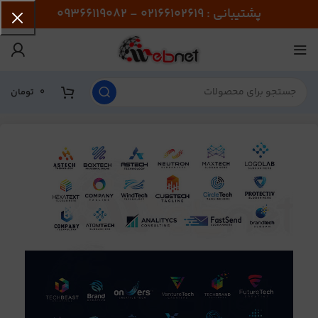
پشتیبانی : 02166102619 - 09366119082
0
تومان