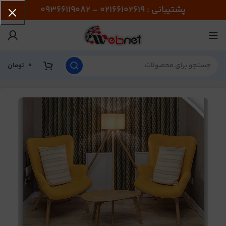
پشتیبانی : 02166102619 - 09366119082
0
تومان