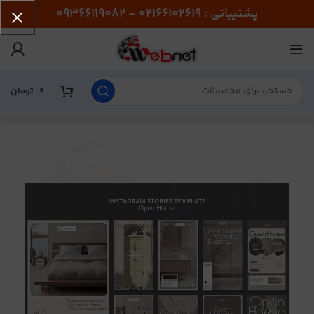
پشتیبانی : 02166102619 - 09366119082
0
تومان