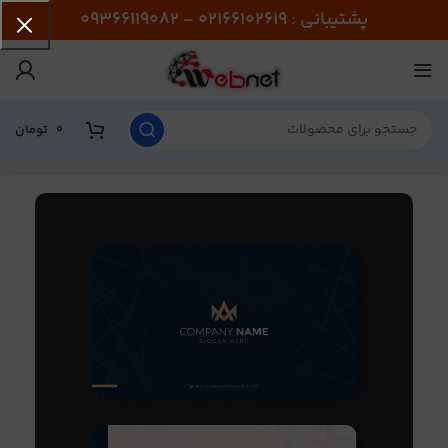
پشتیبانی : 02166102619 - 09366119082
0
تومان