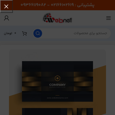
پشتیبانی : 02166102619 - 09366119082
0
تومان