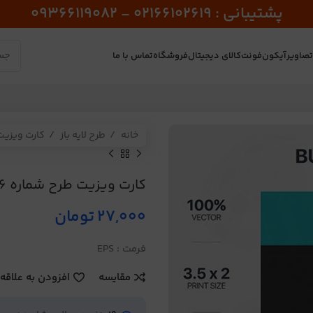
پشتیبانی : 02166102619 - 09366119082
صاویر
آیکون
فونت
کالای دیجیتال
فروشگاه
تماس با ما
خانه
طرح لایه باز
کارت ویزی
کارت ویزیت طرح شماره 36
27,000
تومان
فرمت : EPS
مقایسه
افزودن به علاقه