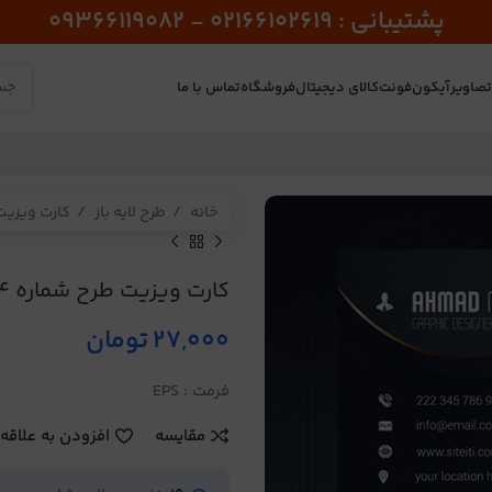
پشتیبانی : 02166102619 - 09366119082
صاویر
آیکون
فونت
کالای دیجیتال
فروشگاه
تماس با ما
خانه
طرح لایه باز
کارت ویزی
کارت ویزیت طرح شماره 74
27,000
تومان
فرمت : EPS
مقایسه
افزودن به علاقه