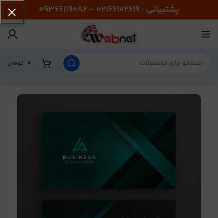
پشتیبانی : 02166102619 - 09366119082
0
تومان