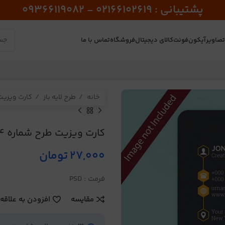
پشتیبانی : 02166102619 - 09366119082
صاویر
آیکون
فونت
کالای دیجیتال
فروشگاه
تماس با ما
خانه
طرح لایه باز
کارت ویزی
کارت ویزیت طرح شماره 94
27,000
تومان
فرمت : PSD
مقایسه
افزودن به علاقه