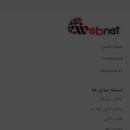
شماره تماس :
02166102619
09366119082
دسته بندی ها
کالای دیجیتال
دانلود فایل لایه باز
هارد داخلی
دوربین ها