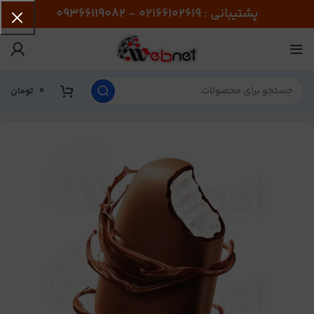
پشتیبانی : 02166102619 - 09366119082
0
تومان