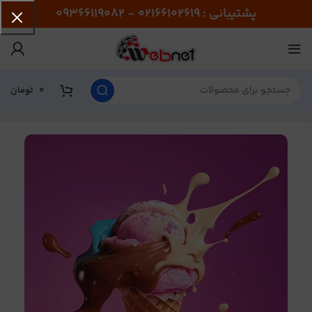
پشتیبانی : 02166102619 - 09366119082
0
تومان