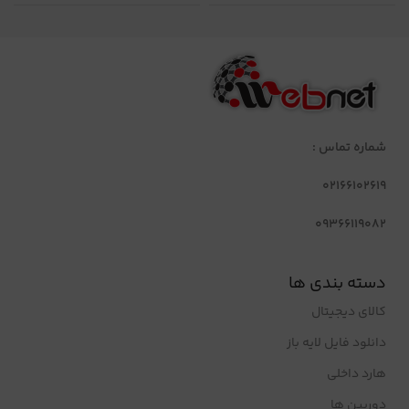
شماره تماس :
02166102619
09366119082
دسته بندی ها
کالای دیجیتال
دانلود فایل لایه باز
هارد داخلی
دوربین ها