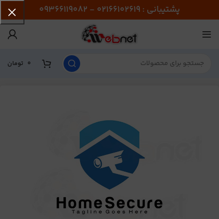
پشتیبانی : 02166102619 - 09366119082
0
تومان